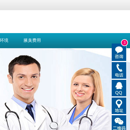
环境
腋臭费用
3