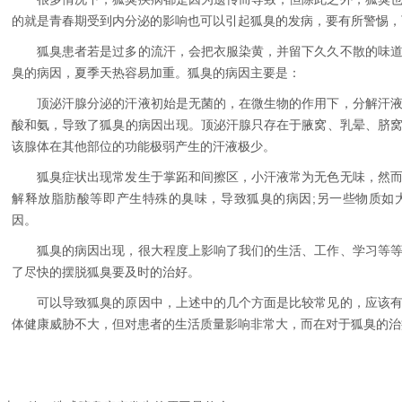
的就是青春期受到内分泌的影响也可以引起狐臭的发病，要有所警惕，
狐臭患者若是过多的流汗，会把衣服染黄，并留下久久不散的味
臭的病因，夏季天热容易加重。狐臭的病因主要是：
顶泌汗腺分泌的汗液初始是无菌的，在微生物的作用下，分解汗
酸和氨，导致了狐臭的病因出现。顶泌汗腺只存在于腋窝、乳晕、脐
该腺体在其他部位的功能极弱产生的汗液极少。
狐臭症状出现常发生于掌跖和间擦区，小汗液常为无色无味，然
解释放脂肪酸等即产生特殊的臭味，导致狐臭的病因;另一些物质如
因。
狐臭的病因出现，很大程度上影响了我们的生活、工作、学习等
了尽快的摆脱狐臭要及时的治好。
可以导致狐臭的原因中，上述中的几个方面是比较常见的，应该
体健康威胁不大，但对患者的生活质量影响非常大，而在对于狐臭的治