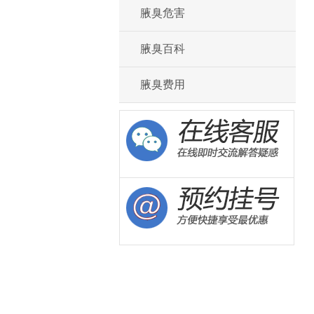
腋臭危害
腋臭百科
腋臭费用