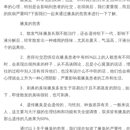
卑的心理，特别是会影响到患者的社交，在得病后，我们要重视，而
的疾病严重吗?下面我们一起来通过腋臭的危害来进行一下了解。
腋臭的危害
1、散发气味腋臭长期不能治疗，还会遗传给下一代，影响下
液分解后，经常散发出一种难闻的怪味，尤其在夏天，气温高，汗液
个的远离你。
2、患得社交恐惧症在腋臭患者中有85%以上的人都患有不同
时，会表现出很拘束的样子，从不高谈阔论，总是小心翼翼的说话，
往的过程中别人没有排斥他们，也没有说什么不中听的话，他们也会
心理就会上升为一种心理阴影，严重影响着腋臭患者的工作和生活。
3、刺鼻的臭味腋臭多发生于容易出汗且不易蒸发的部位，如
下，即使散发的臭味很轻，也可刺鼻。
4、遗传腋臭是会遗传的，与性别、种族差异有关，一般来说
人，这主要与大汗腺的生理结构和功能有关全据调查，双亲皆有腋臭的
那么遗传的几效果为50%。
通过以上关于腋臭的危害，我们现在知道了腋臭的严重性，在