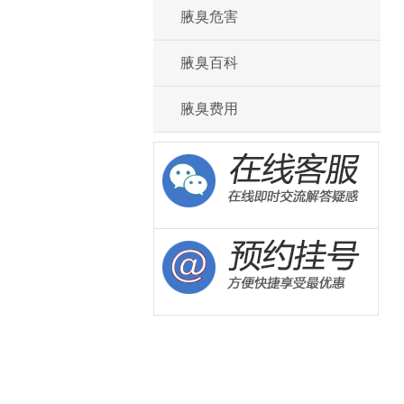
腋臭危害
腋臭百科
腋臭费用