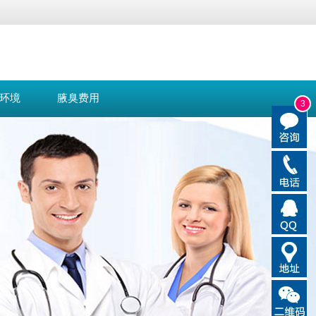
环境
腋臭费用
3