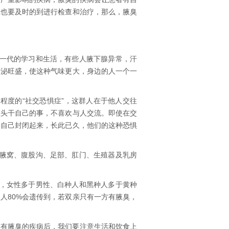
且也要及时的到进行检查和治疗，那么，腋臭
一代的学习和生活，有些人腋下腺异常，汗
分泌旺盛，使这种气味更大，身边的人一个一
程度的“社交恐惧症”，这群人在于他人交往
埋头干自己的事，不喜欢与人交流。即使在交
将自己封闭起来，长此已久，他们的这种恐惧
腋窝、腹股沟、足部、肛门、生殖器及乳房
，女性多于男性、白种人和黑种人多于黄种
人80%会遗传到，若双亲只有一方有腋臭，
有腋臭的疾病后，我们要注意生活和饮食上